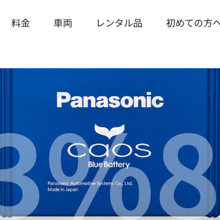
の交換を行いまし
料金
車両
レンタル品
初めての方
ご利用の流
ご利用案内
おもてなし
ペット同乗
よくある質
3%8