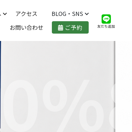
た。🚐
へ
アクセス
BLOG・SNS
ご予約
れ
プラン
問
お問い合わせ
店長ブログ
お知らせ
インスタグラム
Google口コミ
友だち追加
0%