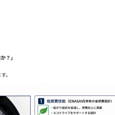
態か？」
ます。